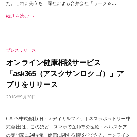
-
す
を
た。これに先立ち、両社による合弁会社「ワーク＆…
幸
a
最
。
せ
続きを読む →
d
大
当
m
の
化
社
i
す
総
で
n
る
は
量
ク
を
プレスリリース
リ
最
オンライン健康相談サービス
ニ
大
ッ
「ask365（アスクサンロクゴ）」ア
化
ク
プリをリリース
す
チ
る
ェ
2016年9月20日
b
ー
y
ン
c
マ
CAPS株式会社(旧：メディカルフィットネスラボラトリー株
a
ネ
式会社)は、このほど、スマホで医師等の医療・ヘルスケア
p
ジ
s
の専門家に24時間、健康に関する相談ができる、オンライン