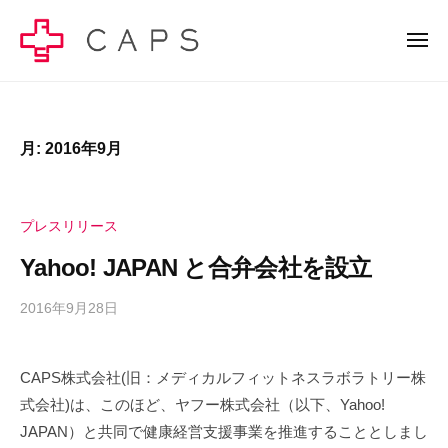
C
ー
コ
A
ン
メ
P
ニ
テ
S
ュ
C
C
ー
ン
株
A
A
式
ツ
P
P
会
へ
月:
2016年9月
S
S
社
ス
株
株
–
キ
式
健
式
プレスリリース
ッ
会
康
会
社
プ
Yahoo! JAPAN と合弁会社を設立
経
社
の
営
–
公
2016年9月28日
b
で
健
式
y
幸
サ
c
康
せ
CAPS株式会社(旧：メディカルフィットネスラボラトリー株
イ
a
の
経
式会社)は、このほど、ヤフー株式会社（以下、Yahoo!
p
ト
総
営
s
で
量
JAPAN）と共同で健康経営支援事業を推進することとしまし
で