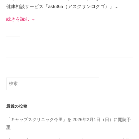
メ
-
健康相談サービス「ask365（アスクサンロクゴ）」…
ン
a
ト
続きを読む →
d
事
m
業
i
、
n
健
康
支
援
事
検
業
索:
、
フ
最近の投稿
ィ
ッ
「キャップスクリニック今里」を 2026年2月1日（日）に開院予
ト
定
ネ