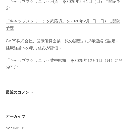
「キャップスクリニック用賀」を2026年2月1日（日）に開院予
ス
定
事
業
「キャップスクリニック武蔵境」を2026年2月1日（日）に開院
を
予定
展
開
CAPS株式会社、健康優良企業「銀の認定」に2年連続で認定～
し
健康経営への取り組みが評価～
て
「キャップスクリニック豊中駅前」を2025年12月1日（月）に開
い
院予定
ま
す
。
最近のコメント
アーカイブ
2026年1月