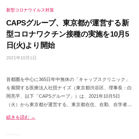
新型コロナウイルス対策
CAPSグループ、東京都が運営する新
型コロナワクチン接種の実施を10月5
日(火)より開始
2021年10月1日
b
y
c
首都圏を中心に365日年中無休の「キャップスクリニック」
a
を展開する医療法人社団ナイズ（東京都渋谷区、理事長：白
p
s
岡亮平、以下「CAPSグループ」）は、2021年10月5日
-
（火）から東京都が運営する、東京都在住、在勤、在学者…
a
続きを読む →
d
m
i