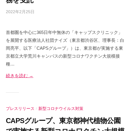
メ
ン
2022年2月25日
b
ト
y
事
c
業
首都圏を中心に365日年中無休の「キャップスクリニック」
a
、
を展開する医療法人社団ナイズ（東京都渋谷区、理事長：白
p
健
s
岡亮平、以下「CAPSグループ」）は、東京都が実施する東
康
-
京都立大学荒川キャンパスの新型コロナワクチン大規模接
支
a
種…
d
援
m
続きを読む →
事
i
業
n
、
フ
ィ
プレスリリース
新型コロナウイルス対策
/
ッ
CAPSグループ、東京都神代植物公園
ト
ネ