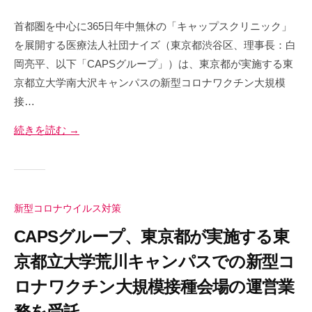
す
を
c
幸
最
。
首都圏を中心に365日年中無休の「キャップスクリニック」
a
せ
大
当
を展開する医療法人社団ナイズ（東京都渋谷区、理事長：白
p
の
化
社
s
岡亮平、以下「CAPSグループ」）は、東京都が実施する東
す
総
で
-
京都立大学南大沢キャンパスの新型コロナワクチン大規模
る
は
量
a
接…
ク
d
を
リ
m
続きを読む →
最
ニ
i
大
ッ
n
化
ク
す
チ
新型コロナウイルス対策
る
ェ
ー
CAPSグループ、東京都が実施する東
ン
京都立大学荒川キャンパスでの新型コ
マ
ロナワクチン大規模接種会場の運営業
ネ
ジ
務を受託