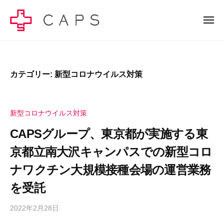
C
ー
コ
A
ン
メ
P
ニ
テ
S
ュ
C
C
ー
ン
株
A
A
式
ツ
P
P
会
へ
カテゴリー:
新型コロナウイルス対策
S
S
社
ス
株
株
–
キ
式
健
式
新型コロナウイルス対策
ッ
会
康
会
社
プ
CAPSグループ、東京都が実施する東
経
社
の
営
京都立南大沢キャンパスでの新型コロ
–
公
で
健
式
ナワクチン大規模接種会場の運営業務
幸
サ
康
せ
を受託
イ
の
経
ト
総
営
2022年2月28日
b
で
量
y
で