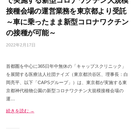
で実施する新型コロナワクチン大規模
ス
接種会場の運営業務を東京都より受託
事
業
～車に乗ったまま新型コロナワクチン
を
の接種が可能～
展
開
2022年2月17日
b
し
y
て
c
い
首都圏を中心に365日年中無休の「キャップスクリニック」
a
ま
を展開する医療法人社団ナイズ（東京都渋谷区、理事長：白
p
す
s
岡亮平、以下「CAPSグループ」）は、東京都が実施する東
。
-
京都神代植物公園の新型コロナワクチン大規模接種会場の
a
運…
d
m
続きを読む →
i
n