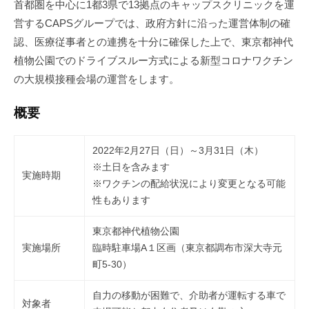
首都圏を中心に1都3県で13拠点のキャップスクリニックを運
メ
営するCAPSグループでは、政府方針に沿った運営体制の確
ン
ト
認、医療従事者との連携を十分に確保した上で、東京都神代
事
植物公園でのドライブスルー方式による新型コロナワクチン
業
の大規模接種会場の運営をします。
、
健
概要
康
支
2022年2月27日（日）～3月31日（木）
援
※土日を含みます
実施時期
事
※ワクチンの配給状況により変更となる可能
業
性もあります
、
フ
東京都神代植物公園
ィ
実施場所
臨時駐車場A１区画（東京都調布市深大寺元
町5-30）
ッ
ト
自力の移動が困難で、介助者が運転する車で
ネ
対象者