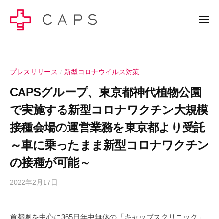
C
ー
コ
A
ン
メ
P
ニ
テ
S
ュ
C
C
ー
ン
株
A
A
式
ツ
P
P
会
へ
プレスリリース
新型コロナウイルス対策
/
S
S
社
ス
株
CAPSグループ、東京都神代植物公園
株
–
キ
式
健
式
で実施する新型コロナワクチン大規模
ッ
会
康
会
社
プ
接種会場の運営業務を東京都より受託
経
社
の
営
～車に乗ったまま新型コロナワクチン
–
公
で
の接種が可能～
健
式
幸
サ
康
せ
2022年2月17日
b
イ
の
経
y
ト
総
営
c
で
量
で
首都圏を中心に365日年中無休の「キャップスクリニック」
a