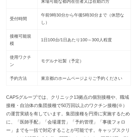
来場可能な都内在住者又は在勤の方
ス
事
午前9時30分から午後5時30分まで（休憩な
業
受付時間
し）
を
展
接種可能規
1日100台/1日あたり100～300人程度
開
模
し
て
使用ワクチ
モデルナ社製（予定）
い
ン
ま
予約方法
東京都のホームページよりご予約ください
す
。
CAPSグループでは、クリニック13拠点の個別接種や、職域
接種・自治体の集団接種で50万回以上のワクチン接種(※）
の運営実績を有しています。集団接種を円滑に実施するため
に、「医師手配」「会場運営」「予約管理」「事後フォロ
ー」までを一括で対応することが可能です。キャップスクリ