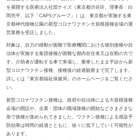
す
を
幸
を展開する医療法人社団ナイズ（東京都渋谷区、理事長：白
p
最
。
s
岡亮平、以下「CAPSグループ」）は、東京都が実施する東
せ
大
当
-
京都神代植物公園の新型コロナワクチン大規模接種会場の運
の
化
社
a
営業務を受託しました。
す
総
で
d
る
は
量
m
対象は、自力の移動が困難で医療機関における個別接種や自
ク
を
i
治体が実施する集団接種が困難な都内在住者又は在勤の方で
リ
最
n
す。介助者が運転する車で来場し、乗車したまま予診から新
ニ
大
型コロナワクチン接種、接種後の経過観察まで完了します。
ッ
化
詳しくは『東京都福祉保健局』のホームページをご覧くださ
ク
す
い。
チ
る
ェ
新型コロナワクチン接種は、政府や自治体による大規模接種
ー
会場の開設や、企業・団体の職域接種の開始などさまざまな
ン
形で接種が進められてきました。ワクチン接種による感染予
マ
防効果は時間の経過とともに、徐々に低下していく可能性が
ネ
あります。
ジ