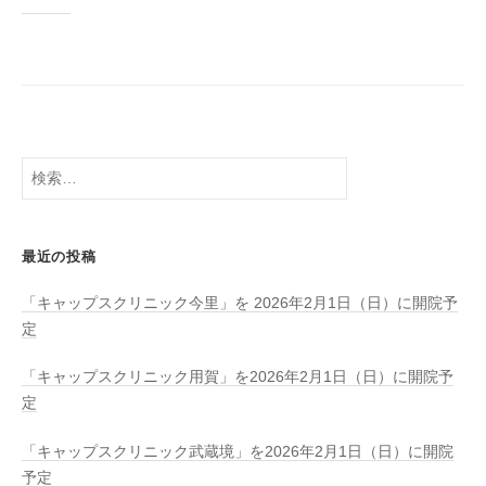
メ
ン
ト
事
業
、
検
健
索:
康
支
援
最近の投稿
事
「キャップスクリニック今里」を 2026年2月1日（日）に開院予
業
定
、
フ
「キャップスクリニック用賀」を2026年2月1日（日）に開院予
ィ
定
ッ
ト
「キャップスクリニック武蔵境」を2026年2月1日（日）に開院
ネ
予定