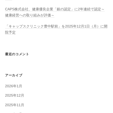
ス
事
CAPS株式会社、健康優良企業「銀の認定」に2年連続で認定～
健康経営への取り組みが評価～
業
を
「キャップスクリニック豊中駅前」を2025年12月1日（月）に開
展
院予定
開
し
て
い
最近のコメント
ま
す
。
アーカイブ
2026年1月
2025年12月
2025年11月