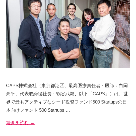
す
を
s
幸
最
。
-
せ
大
当
a
の
化
社
d
す
総
で
m
る
は
量
i
ク
n
を
リ
最
ニ
大
ッ
化
ク
す
CAPS株式会社（東京都港区、最高医療責任者・医師：白岡
チ
る
ェ
亮平、代表取締役社長：鶴谷武親、以下「CAPS」）は、世
ー
界で最もアクティブなシード投資ファンド500 Startupsの日
ン
本向けファンド 500 Startups …
マ
続きを読む →
ネ
ジ