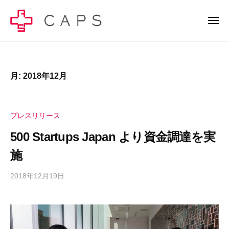
C
ー
コ
A
ン
メ
P
ニ
テ
S
ュ
C
C
ー
ン
株
A
A
式
ツ
P
P
会
へ
月:
2018年12月
S
S
社
ス
株
株
–
キ
式
健
式
プレスリリース
ッ
会
康
会
社
プ
500 Startups Japan より資金調達を実
経
社
の
営
施
–
公
で
健
式
幸
2018年12月19日
b
サ
康
せ
y
イ
の
経
c
ト
総
営
a
で
量
p
で