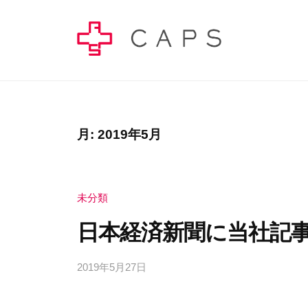
コ
A
ン
P
テ
S
C
C
ン
株
A
A
ツ
式
P
P
へ
会
S
社
ス
S
月:
2019年5月
株
–
キ
株
式
健
ッ
式
会
康
プ
未分類
会
社
経
社
日本経済新聞に当社記事が
の
営
–
公
で
式
幸
2019年5月27日
b
健
せ
y
サ
康
c
の
イ