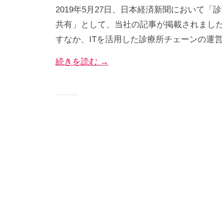
経
2019年5月27日、日本経済新聞において
a
総
ト
営
p
共有」として、当社の記事が掲載されました
量
で
で
s
すなか、ITを活用した診療所チェーンの運
を
す
-
最
幸
。
続きを読む →
a
大
せ
当
d
化
社
の
m
す
で
総
i
る
は
n
量
ク
を
リ
最
ニ
大
ッ
化
ク
チ
す
ェ
る