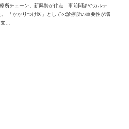
「診療所チェーン、新興勢が伴走 事前問診やカルテ
。 「かかりつけ医」としての診療所の重要性が増
営支…