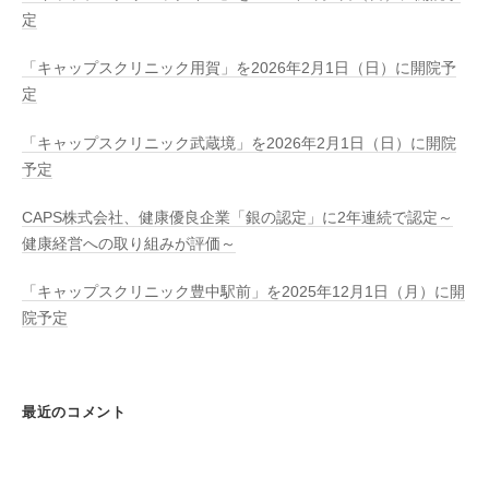
ス
定
事
業
「キャップスクリニック用賀」を2026年2月1日（日）に開院予
を
定
展
「キャップスクリニック武蔵境」を2026年2月1日（日）に開院
開
予定
し
て
CAPS株式会社、健康優良企業「銀の認定」に2年連続で認定～
い
健康経営への取り組みが評価～
ま
す
「キャップスクリニック豊中駅前」を2025年12月1日（月）に開
。
院予定
最近のコメント