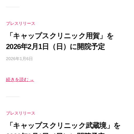
す
を
s
幸
最
。
-
せ
大
当
a
の
化
プレスリリース
社
d
す
総
で
m
「キャップスクリニック用賀」を
る
は
量
i
2026年2月1日（日）に開院予定
ク
n
を
リ
最
2026年1月6日
b
ニ
大
y
ッ
S
化
ク
続きを読む →
a
す
チ
e
る
ェ
k
ー
i
ン
Y
プレスリリース
マ
o
ネ
s
「キャップスクリニック武蔵境」を
ジ
h