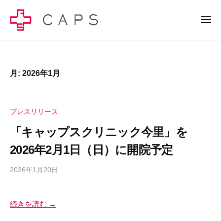
C
ー
コ
A
ン
メ
P
ニ
テ
S
ュ
C
C
ー
ン
株
A
A
式
ツ
P
P
会
へ
月:
2026年1月
S
S
社
ス
株
株
–
キ
式
健
式
プレスリリース
ッ
会
康
会
社
プ
「キャップスクリニック今里」を
経
社
の
営
2026年2月1日（日）に開院予定
–
公
で
健
式
幸
2026年1月20日
b
サ
康
せ
y
イ
の
経
c
ト
総
営
続きを読む →
a
で
量
p
で