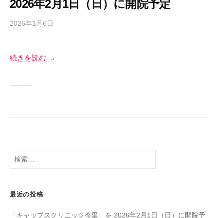
2026年2月1日（日）に開院予定
メ
i
ン
h
2026年1月6日
b
ト
i
y
事
k
S
o
業
続きを読む →
a
、
e
健
k
康
i
支
Y
援
o
事
s
業
h
、
i
検
フ
h
索:
ィ
i
ッ
k
最近の投稿
ト
o
ネ
「キャップスクリニック今里」を 2026年2月1日（日）に開院予