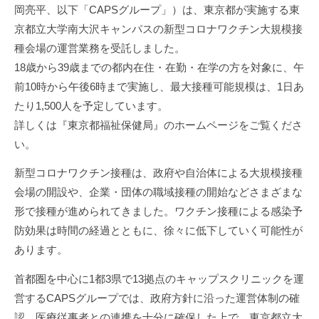
す
を
s
岡亮平、以下「CAPSグループ」）は、東京都が実施する東
幸
最
。
-
京都立大学南大沢キャンパスの新型コロナワクチン大規模接
せ
大
当
a
種会場の運営業務を受託しました。
の
化
社
d
18歳から39歳までの都内在住・在勤・在学の方を対象に、午
す
総
m
で
前10時から午後6時まで実施し、最大接種可能規模は、1日あ
る
i
は
量
たり1,500人を予定しています。
n
ク
を
詳しくは『東京都福祉保健局』のホームページをご覧くださ
リ
最
い。
ニ
大
ッ
新型コロナワクチン接種は、政府や自治体による大規模接種
化
ク
会場の開設や、企業・団体の職域接種の開始などさまざまな
す
チ
形で接種が進められてきました。ワクチン接種による感染予
る
ェ
防効果は時間の経過とともに、徐々に低下していく可能性が
ー
あります。
ン
マ
首都圏を中心に1都3県で13拠点のキャップスクリニックを運
ネ
営するCAPSグループでは、政府方針に沿った運営体制の確
ジ
認、医療従事者との連携を十分に確保した上で、東京都立大