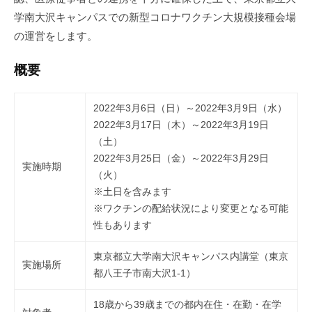
メ
学南大沢キャンパスでの新型コロナワクチン大規模接種会場
ン
の運営をします。
ト
事
概要
業
、
2022年3月6日（日）～2022年3月9日（水）
健
2022年3月17日（木）～2022年3月19日
康
（土）
支
2022年3月25日（金）～2022年3月29日
援
実施時期
（火）
事
※土日を含みます
業
※ワクチンの配給状況により変更となる可能
、
性もあります
フ
ィ
東京都立大学南大沢キャンパス内講堂（東京
実施場所
ッ
都八王子市南大沢1-1）
ト
ネ
18
歳から
39歳までの都内在住
・在勤・在学