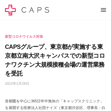
C
ー
コ
A
ン
メ
P
ニ
テ
S
ュ
C
C
ー
ン
株
A
A
式
ツ
P
P
会
へ
新型コロナウイルス対策
S
S
社
ス
株
CAPSグループ、東京都が実施する東
株
–
キ
式
健
式
京都立南大沢キャンパスでの新型コロ
ッ
会
康
会
社
プ
ナワクチン大規模接種会場の運営業務
経
社
の
営
を受託
–
公
で
健
式
幸
2022年2月28日
b
サ
康
せ
y
イ
の
経
c
ト
首都圏を中心に365日年中無休の「キャップスクリニック」
総
a
営
で
量
を展開する医療法人社団ナイズ（東京都渋谷区、理事長：白
p
で