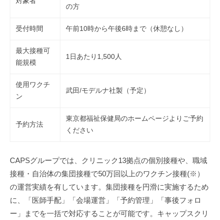
対象者
ス
の方
事
受付時間
午前10時から午後6時まで（休憩なし）
業
を
最大接種可
展
1日あたり1,500人
能規模
開
し
使用ワクチ
武田/モデルナ社製（予定）
て
ン
い
ま
東京都福祉保健局のホームページよりご予約
予約方法
す
ください
。
CAPSグループでは、クリニック13拠点の個別接種や、職域
接種・自治体の集団接種で50万回以上のワクチン接種(※）
の運営実績を有しています。集団接種を円滑に実施するため
に、「医師手配」「会場運営」「予約管理」「事後フォロ
ー」までを一括で対応することが可能です。キャップスクリ