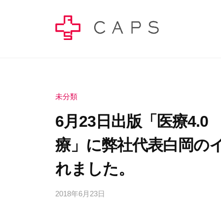
コ
A
ン
P
テ
S
C
C
ン
株
A
A
ツ
式
P
P
へ
会
S
社
ス
S
未分類
株
–
キ
株
6月23日出版「医療4.
式
健
ッ
式
会
康
プ
療」に弊社代表白岡の
会
社
経
社
の
営
れました。
–
公
で
式
幸
健
2018年6月23日
b
せ
サ
y
康
の
イ
c