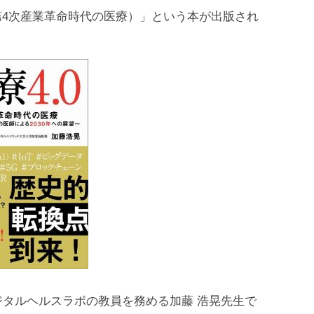
.0（第4次産業革命時代の医療）」という本が出版され
タルヘルスラボの教員を務める加藤 浩晃先生で