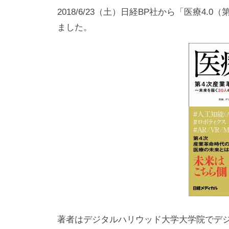
経
2018/6/23（土）日経BP社から「医療4
総
a
ト
営
量
p
ました。
で
で
を
s
す
-
最
幸
。
a
大
せ
当
d
化
社
の
m
す
で
総
i
る
は
量
n
ク
を
リ
最
ニ
大
ッ
化
ク
チ
す
著者はデジタルハリウッド大学大学院でデジ
ェ
る