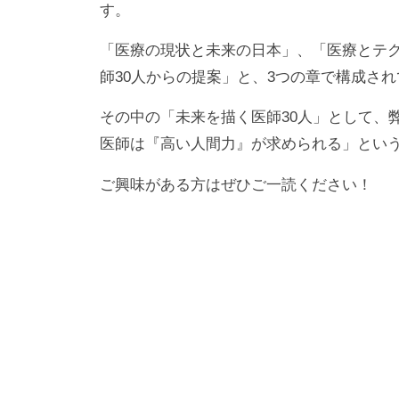
す。
ー
ン
「医療の現状と未来の日本」、「医療とテ
マ
師30人からの提案」と、3つの章で構成さ
ネ
ジ
その中の「未来を描く医師30人」として、
メ
医師は『高い人間力』が求められる」とい
ン
ご興味がある方はぜひご一読ください！
ト
事
業
、
健
康
支
援